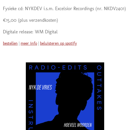
Fysieke cd: NYKDEV i.s.m. Excelsior Recordings
(nr. NKDV2401)
€15,00 (plus verzendkosten)
Digitale release: WM Digital
bestellen
|
meer info
|
beluisteren op spotify