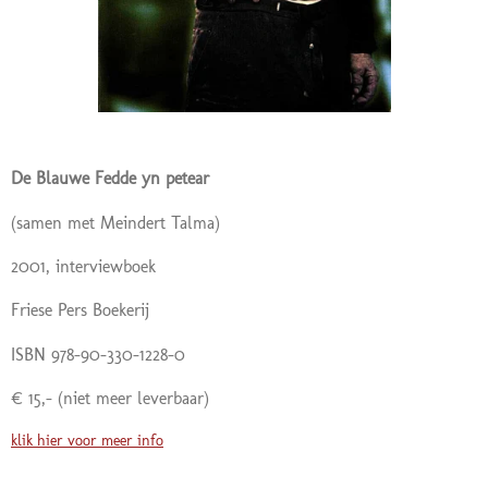
De Blauwe Fedde yn petear
(samen met Meindert Talma)
2001, interviewboek
Friese Pers Boekerij
ISBN 978-90-330-1228-0
€ 15,- (niet meer leverbaar)
klik hier voor meer info