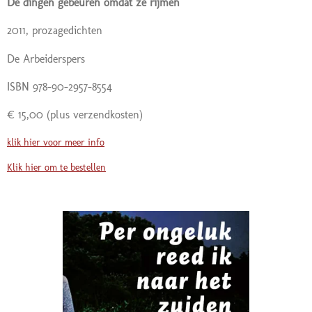
De dingen gebeuren omdat ze rijmen
2011, prozagedichten
De Arbeiderspers
ISBN 978-90-2957-8554
€ 15,00
(plus verzendkosten)
klik hier voor meer info
Klik hier om te bestellen