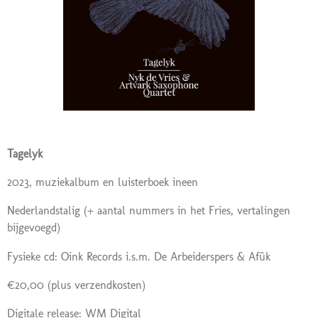
Tagelyk
2023, muziekalbum en luisterboek ineen
Nederlandstalig (+ aantal nummers in het Fries,
vertalingen
bijgevoegd)
Fysieke cd: Oink Records i.s.m. De Arbeiderspers & Afûk
€20,00 (plus verzendkosten)
Digitale release: WM Digital