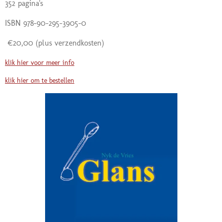
352 pagina's
ISBN 978-90-295-3905-0
€20,00
(plus verzendkosten)
klik hier voor meer info
klik hier om te bestellen