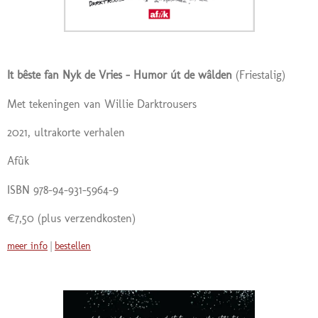
It bêste fan Nyk de Vries - H
umor út de wâlden
(Friestalig)
Met tekeningen van Willie Darktrousers
2021, ultrakorte verhalen
Afûk
ISBN 978-94-931-5964-9
€7,50 (plus verzendkosten)
meer info
|
bestellen