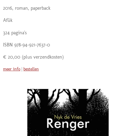
2016, roman, paperback
Afûk
324 pagina's
ISBN 978-94-921-7637-0
€ 20,00
(plus verzendkosten)
meer info
|
bestellen